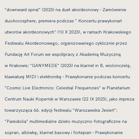
"downward spiral" (2023) na duet akordeonowy - Zamówienie
duoAccosphere, premiera podczas " Koncertu prawykonań
utworów akordeonowych" (10 X 2023), w ramach Krakowskiego
Festiwalu Akordeonowego, organizowanego cyklicznie przez
Fundację Art Forum we współpracy z Akademią Muzyczną
w Krakowie; "GANYMEDE" (2023) na klarnet in B, wiolonczelę,
klawiaturę MIDI i elektronikę - Prawykonanie podczas koncertu
"Cosmic Live Electronics: Celestial Frequencies" w Planetarium
Centrum Nauki Kopernik w Warszawie (22 IX 2023), jako impreza
towarzysząca 66. edycji festiwalu "Warszawska Jesień";
"Pareidolia" multimedialne dzieło muzyczno-fotograficzne na
sopran, altówkę, klarnet basowy i fortepian - Prawykonanie