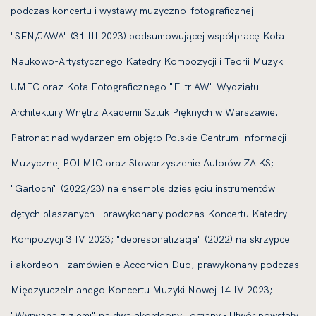
podczas koncertu i wystawy muzyczno-fotograficznej
"SEN/JAWA" (31 III 2023) podsumowującej współpracę Koła
Naukowo-Artystycznego Katedry Kompozycji i Teorii Muzyki
UMFC oraz Koła Fotograficznego "Filtr AW" Wydziału
Architektury Wnętrz Akademii Sztuk Pięknych w Warszawie.
Patronat nad wydarzeniem objęło Polskie Centrum Informacji
Muzycznej POLMIC oraz Stowarzyszenie Autorów ZAiKS;
"Garlochí" (2022/23) na ensemble dziesięciu instrumentów
dętych blaszanych - prawykonany podczas Koncertu Katedry
Kompozycji 3 IV 2023; "depresonalizacja" (2022) na skrzypce
i akordeon - zamówienie Accorvion Duo, prawykonany podczas
Międzyuczelnianego Koncertu Muzyki Nowej 14 IV 2023;
"Wyrwana z ziemi" na dwa akordeony i organy - Utwór powstały