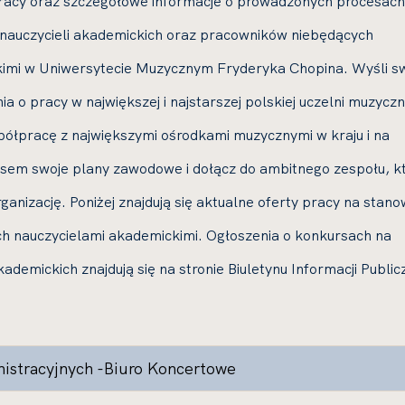
pracy oraz szczegółowe informacje o prowadzonych procesach
a nauczycieli akademickich oraz pracowników niebędących
kimi w Uniwersytecie Muzycznym Fryderyka Chopina. Wyśli s
ia o pracy w największej i najstarszej polskiej uczelni muzyczn
półpracę z największymi ośrodkami muzycznymi w kraju i na
cesem swoje plany zawodowe i dołącz do ambitnego zespołu, k
ganizację. Poniżej znajdują się aktualne oferty pracy na stano
h nauczycielami akademickimi. Ogłoszenia o konkursach na
ademickich znajdują się na stronie Biuletynu Informacji Public
inistracyjnych -Biuro Koncertowe