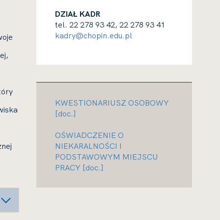
DZIAŁ KADR
tel. 22 278 93 42, 22 278 93 41
kadry@chopin.edu.pl
woje
ej,
tóry
KWESTIONARIUSZ OSOBOWY
wiska
[doc.]
OŚWIADCZENIE O
znej
NIEKARALNOŚCI I
PODSTAWOWYM MIEJSCU
PRACY [doc.]