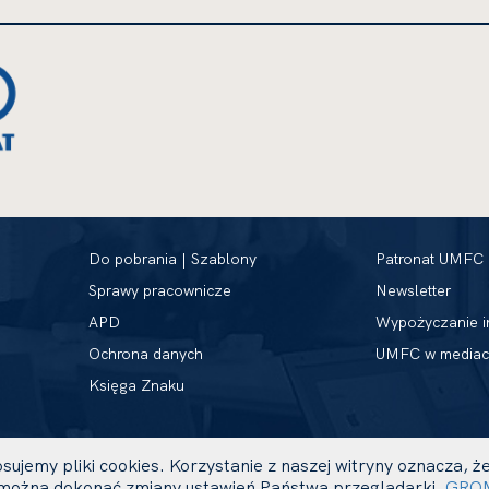
Do pobrania | Szablony
Patronat UMFC
Sprawy pracownicze
Newsletter
APD
Wypożyczanie i
Ochrona danych
UMFC w mediac
Księga Znaku
sujemy pliki cookies. Korzystanie z naszej witryny oznacza,
ożna dokonać zmiany ustawień Państwa przeglądarki.
GRO