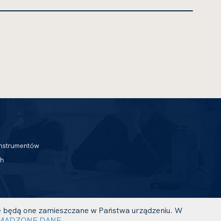
nstrumentów
h
 że będą one zamieszczane w Państwa urządzeniu. W
UWAGA,
PROJEKT I REALIZACJA:
MADZONE DANE