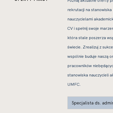
Poznaj aktualne oferty 
rekrutacji na stanowisk
nauczycielami akademic
CV i spełnij swoje marzen
która stale poszerza ws
świecie. Zrealizuj z suk
wspólnie buduje naszą or
pracowników niebędącyc
stanowiska nauczycieli ak
UMFC.
Specjalista ds. adm