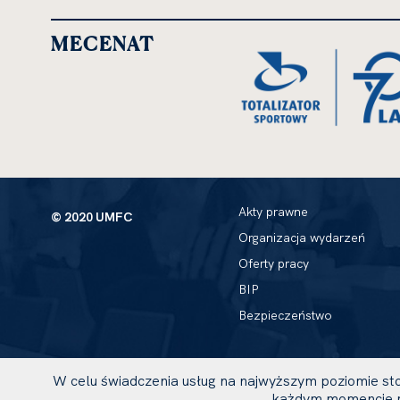
MECENAT
Akty prawne
© 2020 UMFC
Organizacja wydarzeń
Oferty pracy
BIP
Bezpieczeństwo
W celu świadczenia usług na najwyższym poziomie sto
każdym momencie m