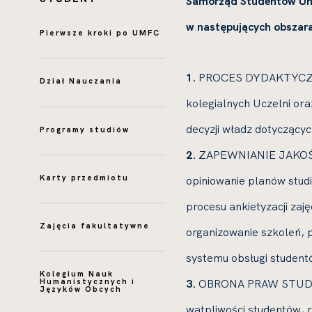
Samorząd Studentów Uni
w następujących obszar
Pierwsze kroki po UMFC
1.
PROCES DYDAKTYCZNY
Dział Nauczania
kolegialnych Uczelni ora
decyzji władz dotyczący
Programy studiów
2.
ZAPEWNIANIE JAKOŚCI 
Karty przedmiotu
opiniowanie planów stud
procesu ankietyzacji zaj
Zajęcia fakultatywne
organizowanie szkoleń, 
systemu obsługi student
Kolegium Nauk
3.
OBRONA PRAW STUDENC
Humanistycznych i
Języków Obcych
wątpliwości studentów,