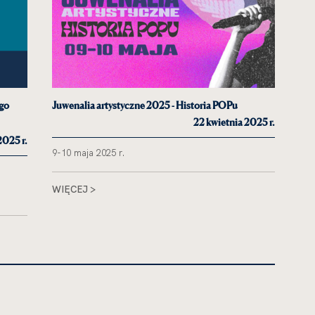
go
Juwenalia artystyczne 2025 - Historia POPu
Zeb
22 kwietnia 2025 r.
2025 r.
9-10 maja 2025 r.
pod
WIĘCEJ >
WI