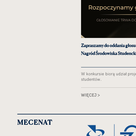
Zapraszamy do oddania głosu 
Nagród Środowiska Studencki
W konkursie biorą udział pro
studentów.
WIĘCEJ >
MECENAT