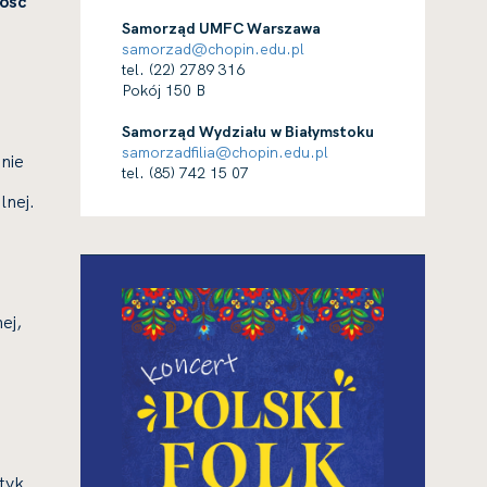
ość
Samorząd UMFC Warszawa
samorzad@chopin.edu.pl
tel. (22) 2789 316
Pokój 150 B
Samorząd Wydziału w Białymstoku
samorzadfilia@chopin.edu.pl
nie
tel. (85) 742 15 07
lnej.
ej,
tyk