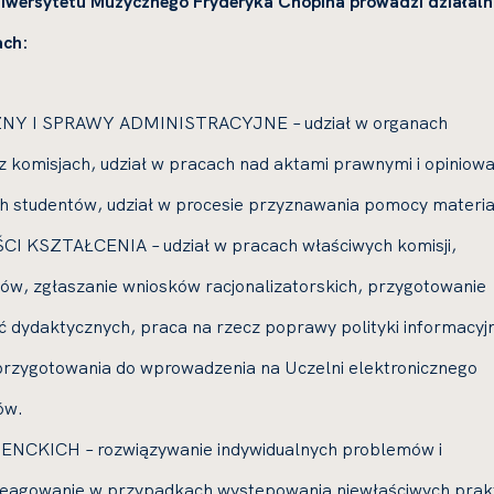
wersytetu Muzycznego Fryderyka Chopina prowadzi działaln
ach:
 I SPRAWY ADMINISTRACYJNE – udział w organach
z komisjach, udział w pracach nad aktami prawnymi i opiniowa
ch studentów, udział w procesie przyznawania pomocy materia
KSZTAŁCENIA – udział w pracach właściwych komisji,
iów, zgłaszanie wniosków racjonalizatorskich, przygotowanie
ęć dydaktycznych, praca na rzecz poprawy polityki informacyjn
przygotowania do wprowadzenia na Uczelni elektronicznego
ów.
KICH – rozwiązywanie indywidualnych problemów i
 reagowanie w przypadkach występowania niewłaściwych prak