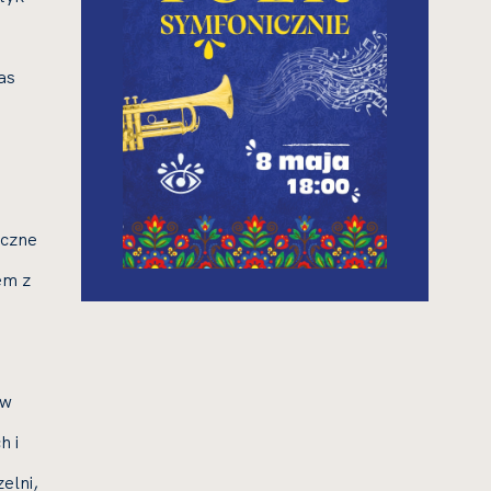
as
iczne
em z
ów
h i
elni,