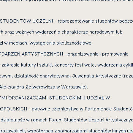
UDENTÓW UCZELNI – reprezentowanie studentów podcz
ich oraz ważnych wydarzeń o charakterze narodowym lub
i w mediach, wystąpienia okolicznościowe.
RZEŃ ARTYSTYCZNYCH – organizowanie i promowanie
zakresie kultury i sztuki, koncerty festiwale, wydarzenia cykl
zowym, działalność charytatywna, Juwenalia Artystyczne (raz
 Aleksandra Zelwerowicza w Warszawie).
MI ORGANIZACJAMI STUDENCKIMI I UDZIAŁ W
LSKICH – aktywne członkostwo w Parlamencie Student
, działalność w ramach Forum Studentów Uczelni Artystycznyc
rszawskich, współpraca z samorządami studentów innych ucz