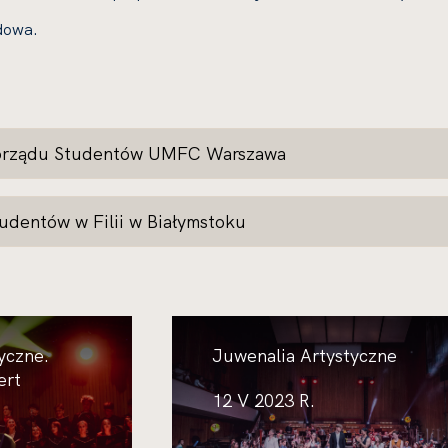
dowa.
orządu Studentów UMFC Warszawa
udentów w Filii w Białymstoku
yczne.
Juwenalia Artystyczne
ert
12 V 2023 R.