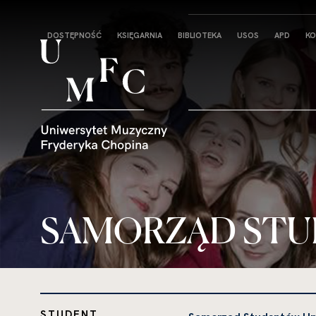
Strona
DOSTĘPNOŚĆ
KSIĘGARNIA
BIBLIOTEKA
USOS
APD
KO
główna
SAMORZĄD ST
STUDENT