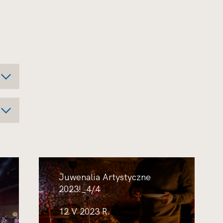
Juwenalia Artystyczne
2023!_4/4
12 V 2023 R.