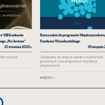
w XIII Konkursie
Rusza nabór do programów Międzynarodowe
ego „Pro Juvenes”
Funduszu Wyszehradzkiego
25 września 2025 r.
29 sierpnia 
jekty naszych
Zachęcamy do wzięcia udziału w konkursach
grantowych oraz programach rezydencji
artystycznych
WIĘCEJ >