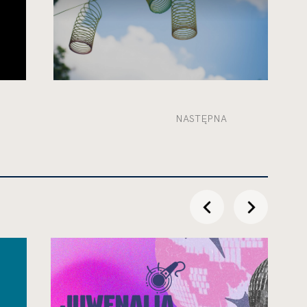
NASTĘPNA
przesuń
przesuń
w
w
lewo
prawo