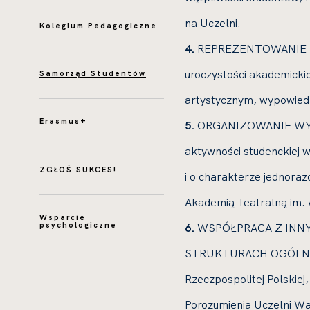
na Uczelni.
Kolegium Pedagogiczne
4.
REPREZENTOWANIE ST
uroczystości akademick
Samorząd Studentów
artystycznym, wypowiedz
Erasmus+
5.
ORGANIZOWANIE WYDA
aktywności studenckiej w 
ZGŁOŚ SUKCES!
i o charakterze jednora
Akademią Teatralną im.
Wsparcie
psychologiczne
6.
WSPÓŁPRACA Z INNY
STRUKTURACH OGÓLNOPO
Rzeczpospolitej Polskiej
Porozumienia Uczelni Wa