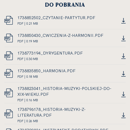
DO POBRANIA
1738852502_CZYTANIE-PARTYTUR.PDF
DOKUMENT
PDF | 0.21 MB
LINK
PDF,
OTWIERA
ROZMIAR
1738850430_CWICZENIA-Z-HARMONII.PDF
SIĘ
PLIKU
DOKUMENT
PDF | 0.19 MB
W
LINK
0.21
PDF,
NOWEJ
OTWIERA
MEGABAJTA
ROZMIAR
1738773194_DYRYGENTURA.PDF
KARCIE
SIĘ
PLIKU
DOKUMENT
PDF | 0.30 MB
W
LINK
0.19
PDF,
NOWEJ
OTWIERA
MEGABAJTA
ROZMIAR
1738835850_HARMONIA.PDF
KARCIE
SIĘ
PLIKU
DOKUMENT
PDF | 0.18 MB
W
LINK
0.30
PDF,
NOWEJ
OTWIERA
MEGABAJTA
ROZMIAR
1738823041_HISTORIA-MUZYKI-POLSKIEJ-DO-
KARCIE
SIĘ
PLIKU
XIX-WIEKU.PDF
W
0.18
DOKUMENT
PDF | 0.16 MB
NOWEJ
LINK
MEGABAJTA
PDF,
1738796178_HISTORIA-MUZYKI-Z-
KARCIE
OTWIERA
ROZMIAR
LITERATURA.PDF
SIĘ
PLIKU
DOKUMENT
PDF | 0.26 MB
W
0.16
LINK
PDF,
NOWEJ
MEGABAJTA