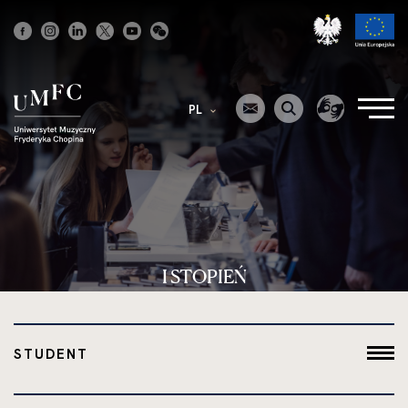
Strona
główna
PL
I STOPIEŃ
STUDENT