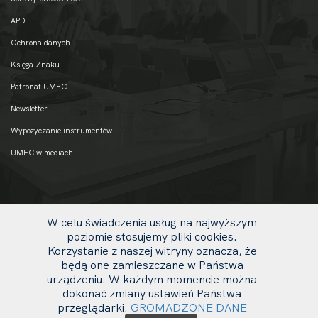
APD
Ochrona danych
Księga Znaku
Patronat UMFC
Newsletter
Wypożyczanie instrumentów
UMFC w mediach
W celu świadczenia usług na najwyższym
poziomie stosujemy pliki cookies.
Korzystanie z naszej witryny oznacza, że
będą one zamieszczane w Państwa
urządzeniu. W każdym momencie można
dokonać zmiany ustawień Państwa
uw
przeglądarki.
GROMADZONE DANE
© 2020 UMFC