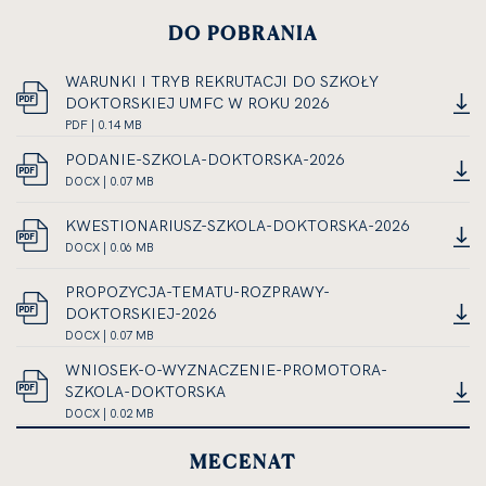
DO POBRANIA
WARUNKI I TRYB REKRUTACJI DO SZKOŁY
DOKTORSKIEJ UMFC W ROKU 2026
DOKUMENT
PDF | 0.14 MB
LINK
PDF,
PODANIE-SZKOLA-DOKTORSKA-2026
OTWIERA
ROZMIAR
DOKUMENT
DOCX | 0.07 MB
SIĘ
PLIKU
LINK
DOCX,
W
0.14
OTWIERA
ROZMIAR
KWESTIONARIUSZ-SZKOLA-DOKTORSKA-2026
NOWEJ
MEGABAJTA
SIĘ
PLIKU
DOKUMENT
DOCX | 0.06 MB
KARCIE
W
LINK
0.07
DOCX,
NOWEJ
OTWIERA
MEGABAJTA
ROZMIAR
PROPOZYCJA-TEMATU-ROZPRAWY-
KARCIE
SIĘ
PLIKU
DOKTORSKIEJ-2026
W
0.06
DOKUMENT
DOCX | 0.07 MB
NOWEJ
LINK
MEGABAJTA
DOCX,
WNIOSEK-O-WYZNACZENIE-PROMOTORA-
KARCIE
OTWIERA
ROZMIAR
SZKOLA-DOKTORSKA
SIĘ
PLIKU
DOKUMENT
DOCX | 0.02 MB
W
0.07
LINK
DOCX,
NOWEJ
MEGABAJTA
OTWIERA
ROZMIAR
MECENAT
KARCIE
SIĘ
PLIKU