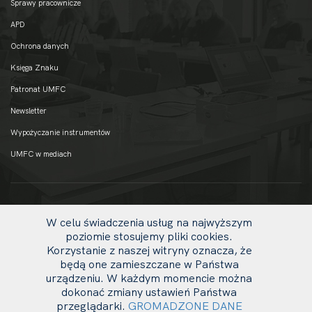
Sprawy pracownicze
APD
Ochrona danych
Księga Znaku
Patronat UMFC
Newsletter
Wypożyczanie instrumentów
UMFC w mediach
W celu świadczenia usług na najwyższym
poziomie stosujemy pliki cookies.
Korzystanie z naszej witryny oznacza, że
będą one zamieszczane w Państwa
urządzeniu. W każdym momencie można
dokonać zmiany ustawień Państwa
uw
przeglądarki.
GROMADZONE DANE
© 2020 UMFC