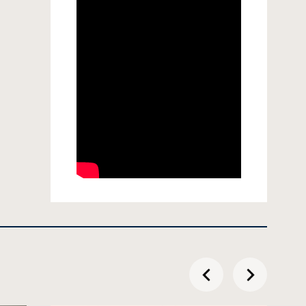
przesuń
przesuń
w
w