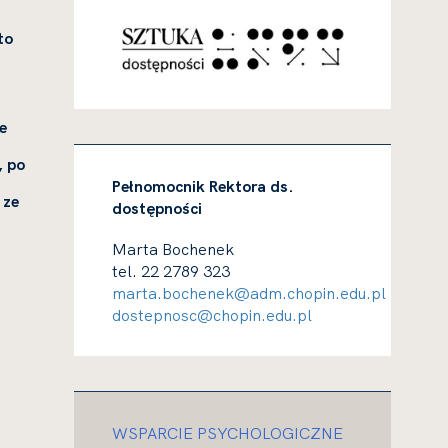
to
e
, po
Pełnomocnik Rektora ds.
 ze
dostępności
Marta Bochenek
tel. 22 2789 323
marta.bochenek@adm.chopin.edu.pl
dostepnosc@chopin.edu.pl
WSPARCIE PSYCHOLOGICZNE