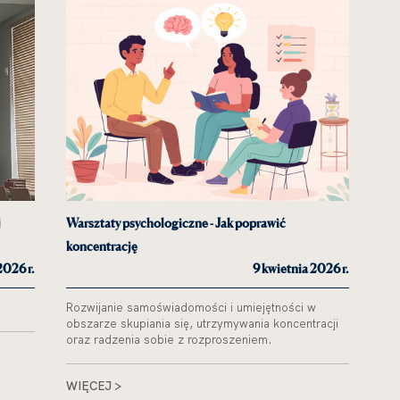
lewo
prawo
j
Warsztaty psychologiczne - Jak poprawić
Now
koncentrację
ukr
2026 r.
9 kwietnia 2026 r.
Rozwijanie samoświadomości i umiejętności w
W s
obszarze skupiania się, utrzymywania koncentracji
Fle
oraz radzenia sobie z rozproszeniem.
zna
WIĘCEJ >
WI