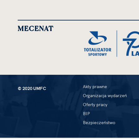
MECENAT
Akty prawne
© 2020 UMFC
Organizacja wydarzeń
Oferty pracy
BIP
Bezpieczeństwo