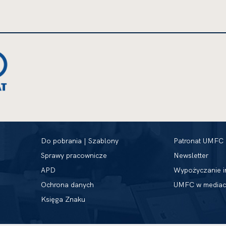
Do pobrania | Szablony
Patronat UMFC
Sprawy pracownicze
Newsletter
APD
Wypożyczanie i
Ochrona danych
UMFC w mediac
Księga Znaku