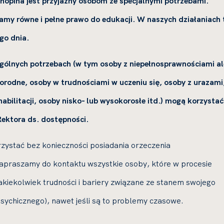
hopina jest przyjazny osobom ze specjalnymi potrzebami.
my równe i pełne prawo do edukacji. W naszych działaniach 
go dnia.
gólnych potrzebach (w tym osoby z niepełnosprawnościami al
orodne, osoby w trudnościami w uczeniu się, osoby z urazami
abilitacji, osoby nisko- lub wysokorosłe itd.) mogą korzystać
ektora ds. dostępności.
ystać bez konieczności posiadania orzeczenia
apraszamy do kontaktu wszystkie osoby, które w procesie
akiekolwiek trudności i bariery związane ze stanem swojego
psychicznego), nawet jeśli są to problemy czasowe.