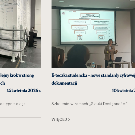
ejny krok w stronę
E-teczka studencka – nowe standardy cyfrowe
ich
dokumentacji
14 kwietnia 2026 r.
10 kwietnia 
dostępne dzięki
Szkolenie w ramach „Sztuki Dostępności”
WIĘCEJ >