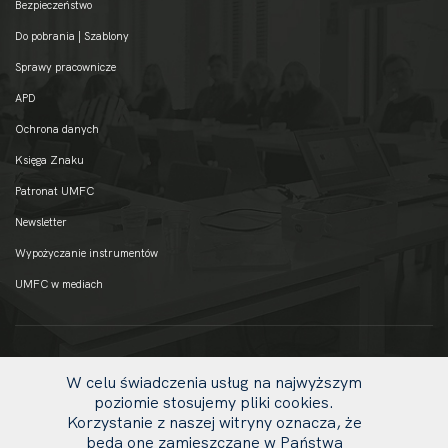
Bezpieczeństwo
Do pobrania | Szablony
Sprawy pracownicze
APD
Ochrona danych
Księga Znaku
Patronat UMFC
Newsletter
Wypożyczanie instrumentów
UMFC w mediach
W celu świadczenia usług na najwyższym
poziomie stosujemy pliki cookies.
Korzystanie z naszej witryny oznacza, że
będą one zamieszczane w Państwa