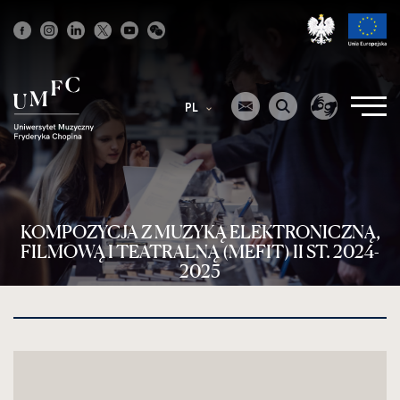
Strona
główna
PL
KOMPOZYCJA Z MUZYKĄ ELEKTRONICZNĄ,
FILMOWĄ I TEATRALNĄ (MEFIT) II ST. 2024-
2025