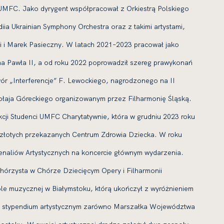
FC. Jako dyrygent współpracował z Orkiestrą Polskiego
ia Ukrainian Symphony Orchestra oraz z takimi artystami,
 i Marek Pasieczny. W latach 2021–2023 pracował jako
na Pawła II, a od roku 2022 poprowadził szereg prawykonań
ór „Interferencje” F. Lewockiego, nagrodzonego na II
aja Góreckiego organizowanym przez Filharmonię Śląską.
cji Studenci UMFC Charytatywnie, która w grudniu 2023 roku
 złotych przekazanych Centrum Zdrowia Dziecka. W roku
enaliów Artystycznych na koncercie głównym wydarzenia.
hórzysta w Chórze Dziecięcym Opery i Filharmonii
kole muzycznej w Białymstoku, którą ukończył z wyróżnieniem
ny stypendium artystycznym zarówno Marszałka Województwa