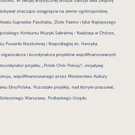
gostoku. W swojej artystycznej drodze założył dwa zespoły
zdobywał znaczące osiągnięcia na arenie ogólnopolskiej
tiwalu Supraskie Paschalia, Złote Pasmo i tytuł Najlepszego
olskiego Konkursu Muzyki Sakralnej - Nadzieja w Chórze,
lu Piosenki Niezłomnej i Niepodległej im. Henryka
ę organizatora i koordynatora projektów współfinansowanych
oordynator projektu „Polski Chór Pokoju”, inicjatywę
 pokoju, współfinansowanego przez Ministerstwo Kultury
mu EtnoPolska. Pozostałe projekty, nad którymi pracował,
a Stołecznego Warszawy, Podlaskiego Urzędu