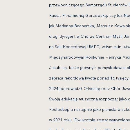
przewodniczącego Samorządu Studentów UM
Radia, Filharmonią Gorzowską, czy też Nadi
jak Marianna Bednarska, Mateusz Kowalski
drugi dyrygent w Chórze Centrum Myśli Ja
na Sali Koncertowej UMFC, w tym m.in. utw
Międzynarodowym Konkursie Henryka Mikoł
Jakub jest także głównym pomysłodawcą ak
zebrała rekordową kwotę ponad 16 tysięcy
2024 poprowadził Orkiestrę oraz Chór Juw
Swoją edukację muzyczną rozpoczął jako c
Podlaskiej, a następnie jako pianista w sz
w 2021 roku. Dwukrotnie został wyróżnio