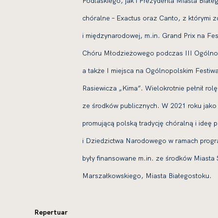
Podlaskiego, jak i Prezydenta Miasta Białe
chóralne – Exactus oraz Canto, z którymi 
i międzynarodowej, m.in. Grand Prix na Fes
Chóru Młodzieżowego podczas III Ogólnop
a także I miejsca na Ogólnopolskim Festiwa
Rasiewicza „Kima”. Wielokrotnie pełnił rol
ze środków publicznych. W 2021 roku jako k
promującą polską tradycję chóralną i ideę
i Dziedzictwa Narodowego w ramach progra
były finansowane m.in. ze środków Miast
Marszałkowskiego, Miasta Białegostoku.
Repertuar