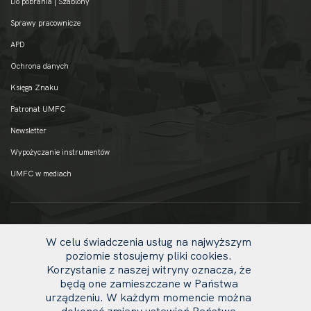
Do pobrania | Szablony
Sprawy pracownicze
APD
Ochrona danych
Księga Znaku
Patronat UMFC
Newsletter
Wypożyczanie instrumentów
UMFC w mediach
W celu świadczenia usług na najwyższym
poziomie stosujemy pliki cookies.
Korzystanie z naszej witryny oznacza, że
będą one zamieszczane w Państwa
urządzeniu. W każdym momencie można