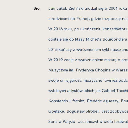
Bio
Jan Jakub Zieliński urodził się w 2001 ro
z rodzicami do Francji, gdzie rozpoczął na
W 2016 roku, po ukończeniu konserwatoriu
dostaje się do klasy Michel’a Bourdoncle’
2018 kończy z wyróżnieniem cykl nauczania
W 2019 zdaje z wyróznieniem maturę o profi
Muzyczym im. Fryderyka Chopina w Warszaw
swoje umiejętności muzyczne również podc
wybitnych artystów takich jak Gabriel Tacc
Konstantin Lifschitz, Frédéric Aguessy, Br
Goetzke, Bogusław Strobel. Jest zdobywc
Sons w Paryżu. Ucestniczył w wielu festiwa