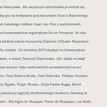
ku w Warszawie. We wczesnym dzieciństwie przeniósł się
ukę gry na fortepianie pod kierunkiem Noel’a Bianchiniego.
m miejskiego Antibes-Juan- les-Pins z wyróżnieniem,
a w konserwatorium regionalnym Aix en Provence. W roku
 średniej szkoły muzycznej (Diplome d’Etudes Musicales).
lu ścisłym. Od września 2019 studiuje na Uniwersytecie
ie, w klasie Janusza Olejniczaka. Jan Jakub rozwijał
zas kursów i klas mistrzowskich prowadzonych przez
hino, Paul Badura Skoda, Ewa Pobłocka, Philippe Giusano,
uno Rigutto, Roger Muraro, Alicja Paleta-Bugaj, Bernd
ą pierwszej nagrody młodzieżowego konkursu Steinway &
lach : Ma Vigne en Musique, Plaisir de Musiques, Les Nuits