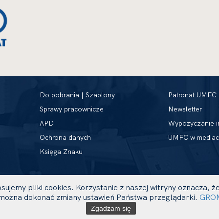
Do pobrania | Szablony
Patronat UMFC
Sprawy pracownicze
Newsletter
APD
Wypożyczanie i
Ochrona danych
UMFC w mediac
Księga Znaku
sujemy pliki cookies. Korzystanie z naszej witryny oznacza,
ożna dokonać zmiany ustawień Państwa przeglądarki.
GRO
Zgadzam się