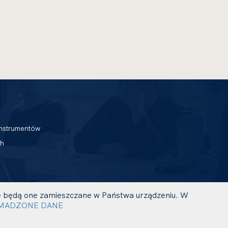
nstrumentów
h
 że będą one zamieszczane w Państwa urządzeniu. W
UWAGA,
PROJEKT I REALIZACJA:
MADZONE DANE
LINK
OTWIERA
SIĘ