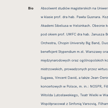
Bio
Absolwent studiów magisterskich na Uniw
w klasie prof. dra hab. Pawła Gusnara. Kszt
Akademi Sibeliusa w Helsinkach. Obecnie k
pod okiem prof. UMFC dra hab. Janusza B
Orchestra, Chopin University Big Band, Du
beneficjent Stypendium m.st. Warszawy o
międzynarodowych oraz ogólnopolskich k
mistrzowskich, prowadzonych przez wirtuo
Sugawa, Vincent David, a także Jean-Denis
koncertowych w Polsce, m. in.: NOSPR, Fi
Witolda Lutosławskiego, Teatr Wielki w Wa
Współpracował z Sinfonią Varsovią, Filhar