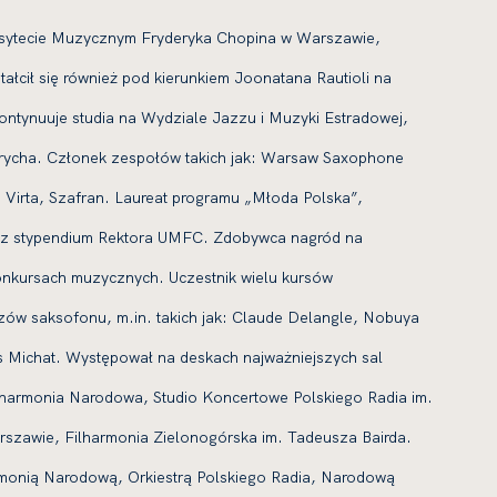
ersytecie Muzycznym Fryderyka Chopina w Warszawie,
ałcił się również pod kierunkiem Joonatana Rautioli na
ontynuuje studia na Wydziale Jazzu i Muzyki Estradowej,
rycha. Członek zespołów takich jak: Warsaw Saxophone
o Virta, Szafran. Laureat programu „Młoda Polska”,
raz stypendium Rektora UMFC. Zdobywca nagród na
onkursach muzycznych. Uczestnik wielu kursów
zów saksofonu, m.in. takich jak: Claude Delangle, Nobuya
 Michat. Występował na deskach najważniejszych sal
lharmonia Narodowa, Studio Koncertowe Polskiego Radia im.
rszawie, Filharmonia Zielonogórska im. Tadeusza Bairda.
monią Narodową, Orkiestrą Polskiego Radia, Narodową