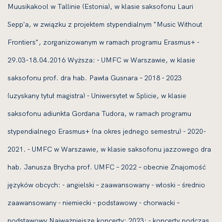
Muusikakool w Tallinie (Estonia), w klasie saksofonu Lauri
Sepp'a, w związku z projektem stypendialnym "Music Without
Frontiers", zorganizowanym w ramach programu Erasmus+ -
29.03-18.04.2016 Wyższa: - UMFC w Warszawie, w klasie
saksofonu prof. dra hab. Pawła Gusnara – 2018 - 2023
(uzyskany tytuł magistra) - Uniwersytet w Splicie, w klasie
saksofonu adiunkta Gordana Tudora, w ramach programu
stypendialnego Erasmus+ (na okres jednego semestru) - 2020-
2021. - UMFC w Warszawie, w klasie saksofonu jazzowego dra
hab. Janusza Brycha prof. UMFC – 2022 – obecnie Znajomość
języków obcych: - angielski – zaawansowany - włoski – średnio
zaawansowany - niemiecki – podstawowy - chorwacki –
podstawowy Najważniejsze koncerty: 2023: - koncerty podczas