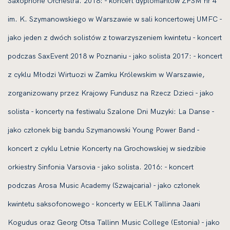
Saxophone Orchestra. 2018: - koncert dyplomantów ZPSM nr 4
im. K. Szymanowskiego w Warszawie w sali koncertowej UMFC -
jako jeden z dwóch solistów z towarzyszeniem kwintetu - koncert
podczas SaxEvent 2018 w Poznaniu - jako solista 2017: - koncert
z cyklu Młodzi Wirtuozi w Zamku Królewskim w Warszawie,
zorganizowany przez Krajowy Fundusz na Rzecz Dzieci - jako
solista - koncerty na festiwalu Szalone Dni Muzyki: La Danse -
jako członek big bandu Szymanowski Young Power Band -
koncert z cyklu Letnie Koncerty na Grochowskiej w siedzibie
orkiestry Sinfonia Varsovia - jako solista. 2016: - koncert
podczas Arosa Music Academy (Szwajcaria) - jako członek
kwintetu saksofonowego - koncerty w EELK Tallinna Jaani
Kogudus oraz Georg Otsa Tallinn Music College (Estonia) - jako