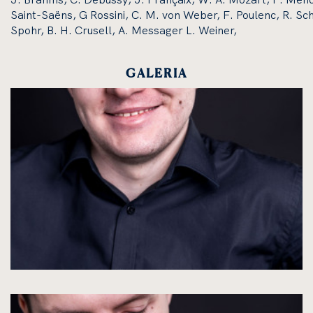
Saint-Saëns, G Rossini, C. M. von Weber, F. Poulenc, R. Sch
Spohr, B. H. Crusell, A. Messager L. Weiner,
GALERIA