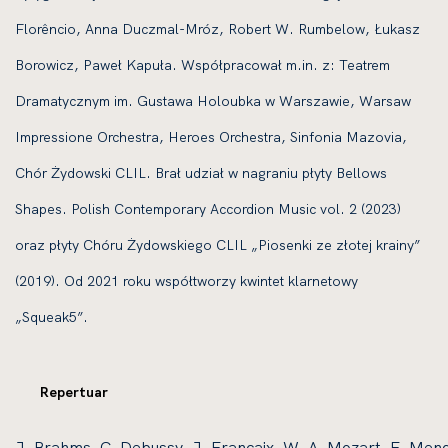
Florêncio, Anna Duczmal-Mróz, Robert W. Rumbelow, Łukasz
Borowicz, Paweł Kapuła. Współpracował m.in. z: Teatrem
Dramatycznym im. Gustawa Holoubka w Warszawie, Warsaw
Impressione Orchestra, Heroes Orchestra, Sinfonia Mazovia,
Chór Żydowski CLIL. Brał udział w nagraniu płyty Bellows
Shapes. Polish Contemporary Accordion Music vol. 2 (2023)
oraz płyty Chóru Żydowskiego CLIL „Piosenki ze złotej krainy”
(2019). Od 2021 roku współtworzy kwintet klarnetowy
„Squeak5”.
Repertuar
J. Brahms, C. Debussy, J. Françaix, W. A. Mozart, F. Mendel