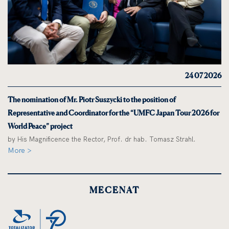
24 07 2026
The nomination of Mr. Piotr Suszycki to the position of
Representative and Coordinator for the “UMFC Japan Tour 2026 for
World Peace” project
by His Magnificence the Rector, Prof. dr hab. Tomasz Strahl.
More >
MECENAT