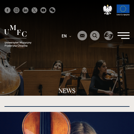
Strona
główna
EN
NEWS
kliknięcie
spowoduje
powiększenie
zdjęcia