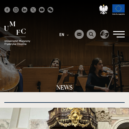
Strona
główna
EN
NEWS
kliknięcie
spowoduje
powiększenie
zdjęcia