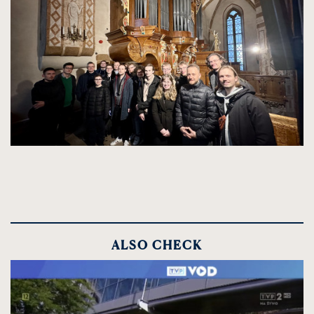
zdjęcia
do
rozmiarów
oryginalnych
ALSO CHECK