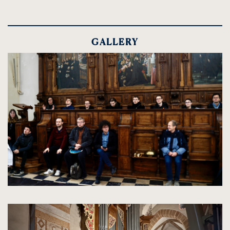
GALLERY
kliknięcie
spowoduje
powiększenie
zdjęcia
do
rozmiarów
oryginalnych
kliknięcie
spowoduje
powiększenie