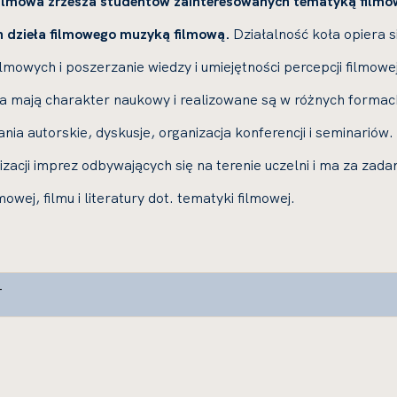
lmowa zrzesza studentów zainteresowanych tematyką filmo
h dzieła filmowego muzyką filmową.
Działalność koła opiera s
ilmowych i poszerzanie wiedzy i umiejętności percepcji filmowe
a mają charakter naukowy i realizowane są w różnych formac
nia autorskie, dyskusje, organizacja konferencji i seminariów.
zacji imprez odbywających się na terenie uczelni i ma za zada
owej, filmu i literatury dot. tematyki filmowej.
T