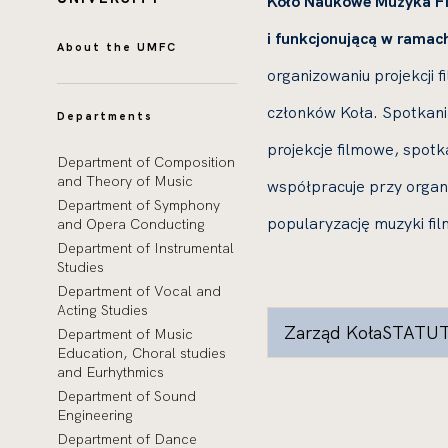
Koło Naukowe Muzyka Fi
i funkcjonującą w ramac
About the UMFC
organizowaniu projekcji f
członków Koła. Spotkani
Departments
projekcje filmowe, spotka
Department of Composition
and Theory of Music
współpracuje przy organi
Department of Symphony
popularyzację muzyki film
and Opera Conducting
Department of Instrumental
Studies
Department of Vocal and
Acting Studies
Zarząd KołaSTATU
Department of Music
Education, Choral studies
and Eurhythmics
Department of Sound
Engineering
Department of Dance