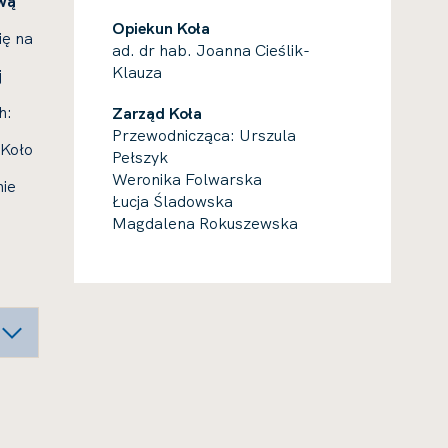
wą
Opiekun Koła
ię na
ad. dr hab. Joanna Cieślik-
Klauza
j
h:
Zarząd Koła
Przewodnicząca: Urszula
 Koło
Pełszyk
Weronika Folwarska
nie
Łucja Śladowska
Magdalena Rokuszewska