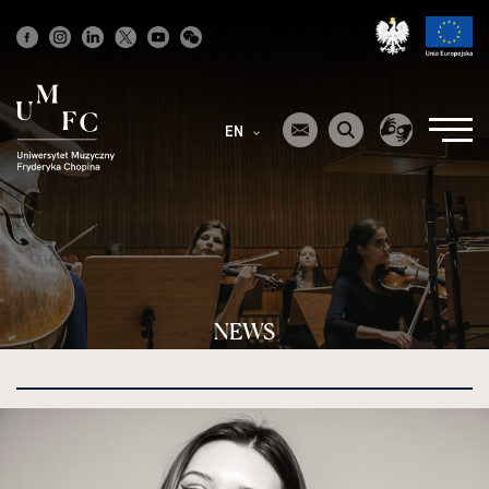
Strona
główna
EN
NEWS
kliknięcie
spowoduje
powiększenie
zdjęcia