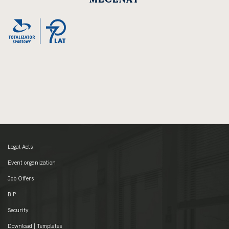
Legal Acts
Event organization
Job Offers
BIP
Security
Download | Templates