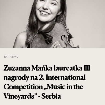
do
rozmiarów
oryginalnych
13 I 2023
Zuzanna Mańka laureatka III
nagrody na 2. International
Competition „Music in the
Vineyards” - Serbia