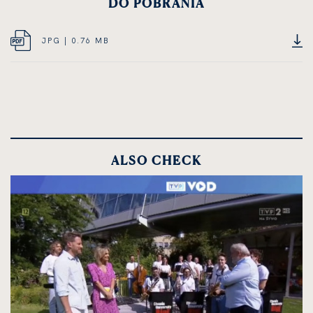
DO POBRANIA
JPG
JPG | 0.76 MB
OPEN
DOCUMENT,
IN
FILE
NEW
SIZE
CARD
0.76
MEGABYTES
ALSO CHECK