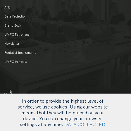
APD
Data Protection
Brand Book
UMFC Patronage
Newsletter
Rental of instruments
UMFC in media
In order to provide the highest level of
service, we use cookies. Using our website
means that they will be placed on your
device. You can change your browser
settings at any time.
DATA COLLECTED
uw
© 2020 UMFC