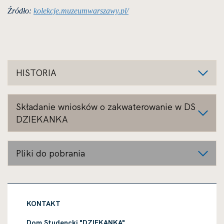
Źródło:
kolekcje.muzeumwarszawy.pl/
HISTORIA
Składanie wniosków o zakwaterowanie w DS
DZIEKANKA
Pliki do pobrania
KONTAKT
Dom Studencki "DZIEKANKA"