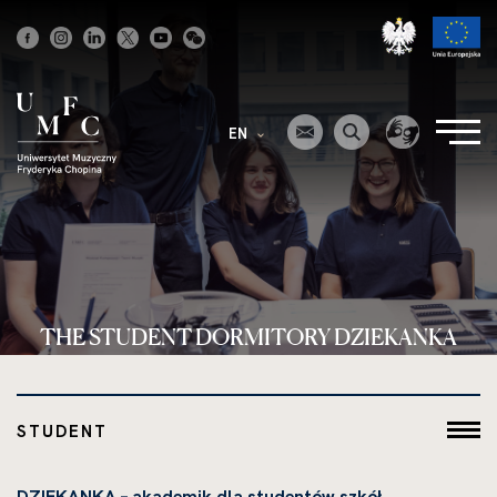
Strona
główna
EN
THE STUDENT DORMITORY DZIEKANKA
STUDENT
DZIEKANKA – akademik dla studentów szkół