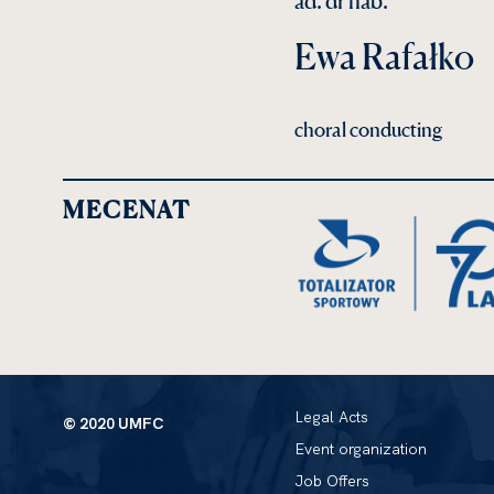
ad. dr hab.
Ewa Rafałko
choral conducting
MECENAT
Legal Acts
© 2020 UMFC
Event organization
Job Offers