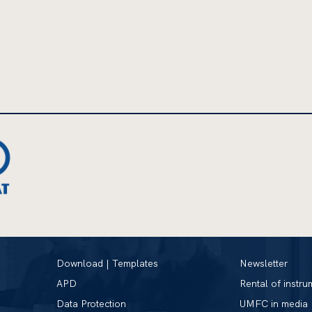
Download | Templates
Newsletter
APD
Rental of instru
Data Protection
UMFC in media