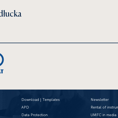
dłucka
Download | Templates
Newsletter
APD
Rental of instru
Data Protection
UMFC in media