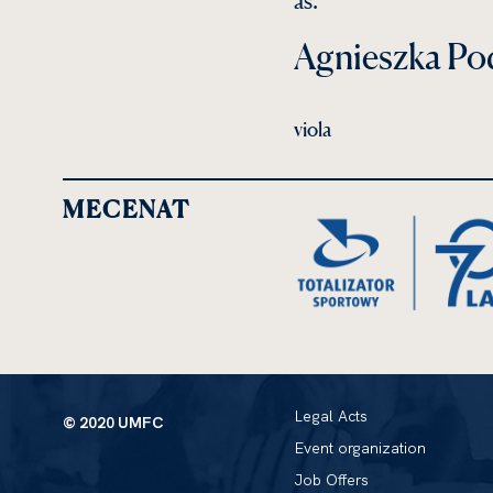
as.
Agnieszka Po
viola
MECENAT
Legal Acts
© 2020 UMFC
Event organization
Job Offers