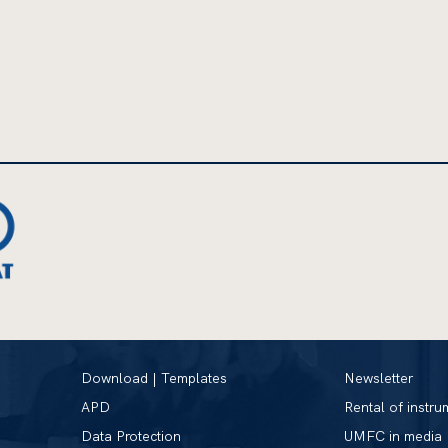
Download | Templates
Newsletter
APD
Rental of instru
Data Protection
UMFC in media