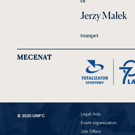
dr
Jerzy Małek
trumpet
MECENAT
Legal Acts
© 2020 UMFC
Event organization
Job Offers