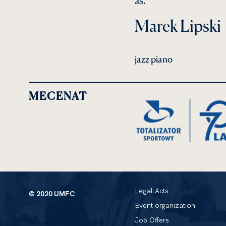
as.
Marek Lipski
jazz piano
MECENAT
Legal Acts
© 2020 UMFC
Event organization
Job Offers