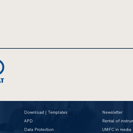
Download | Templates
Newsletter
APD
Rental of instru
Data Protection
UMFC in media