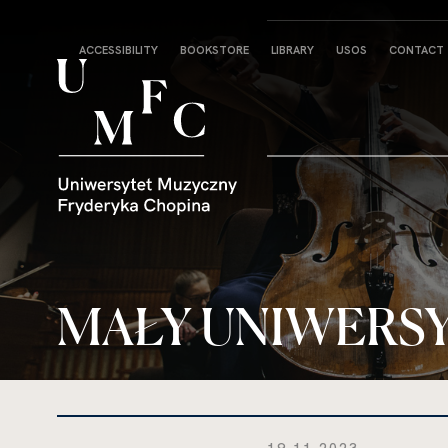
Strona
ACCESSIBILITY
BOOKSTORE
LIBRARY
USOS
CONTACT
główna
MAŁY UNIWERSY