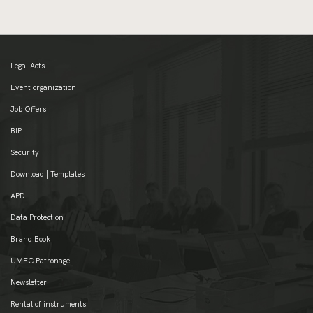
Legal Acts
Event organization
Job Offers
BIP
Security
Download | Templates
APD
Data Protection
Brand Book
UMFC Patronage
Newsletter
Rental of instruments