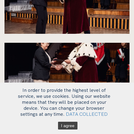
kliknięcie
spowoduje
powiększenie
zdjęcia
do
rozmiarów
oryginalnych
In order to provide the highest level of
service, we use cookies. Using our website
means that they will be placed on your
device. You can change your browser
settings at any time.
DATA COLLECTED
kliknięcie
I agree
spowoduje