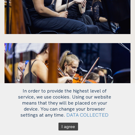
kliknięcie
spowoduje
powiększenie
zdjęcia
do
rozmiarów
oryginalnych
In order to provide the highest level of
service, we use cookies. Using our website
means that they will be placed on your
device. You can change your browser
settings at any time.
DATA COLLECTED
kliknięcie
I agree
spowoduje