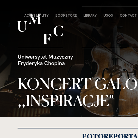
Strona
ACCESSIBILITY
BOOKSTORE
LIBRARY
USOS
CONTACT
główna
KONCERT GALO
,,INSPIRACJE"
FOTOREPORTAŻ