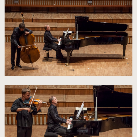
powiększenie
zdjęcia
do
rozmiarów
oryginalnych
kliknięcie
spowoduje
powiększenie
zdjęcia
do
rozmiarów
oryginalnych