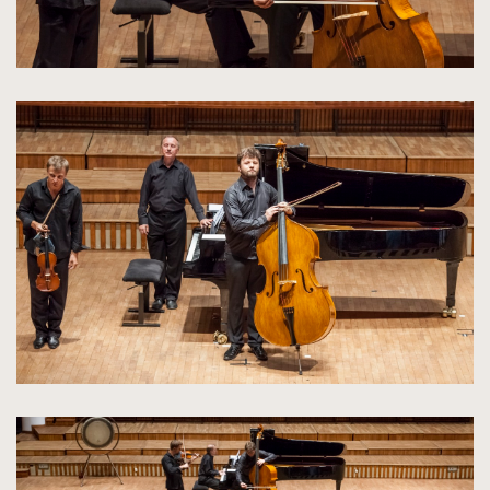
kliknięcie
spowoduje
powiększenie
zdjęcia
do
rozmiarów
oryginalnych
kliknięcie
spowoduje
powiększenie
zdjęcia
do