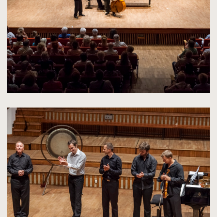
rozmiarów
oryginalnych
kliknięcie
spowoduje
powiększenie
zdjęcia
do
rozmiarów
oryginalnych