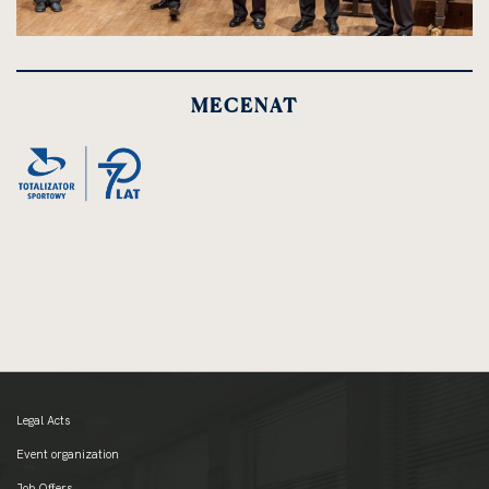
kliknięcie
spowoduje
powiększenie
MECENAT
zdjęcia
do
rozmiarów
oryginalnych
Legal Acts
Event organization
Job Offers