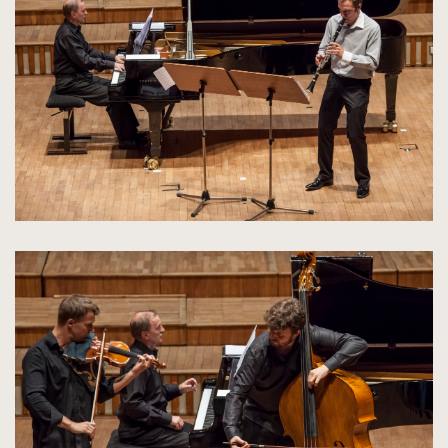
do
rozmiarów
oryginalnych
kliknięcie
spowoduje
powiększenie
zdjęcia
do
rozmiarów
oryginalnych