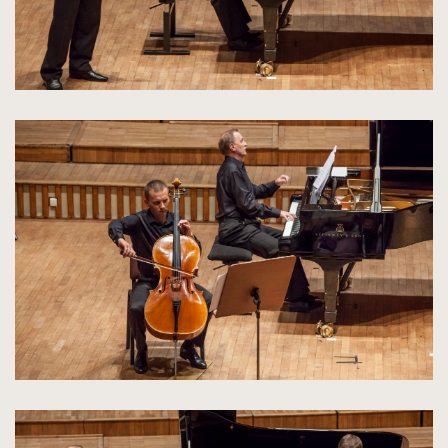
kliknięcie
spowoduje
powiększenie
zdjęcia
do
rozmiarów
oryginalnych
kliknięcie
spowoduje
powiększenie
zdjęcia