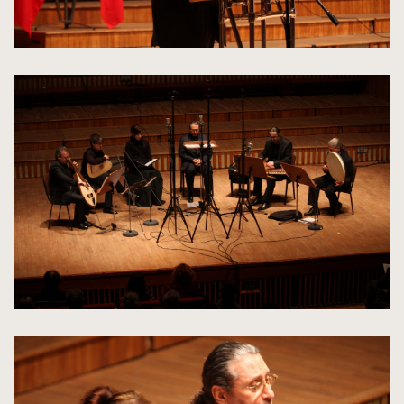
kliknięcie
spowoduje
powiększenie
zdjęcia
do
rozmiarów
oryginalnych
kliknięcie
spowoduje
powiększenie
zdjęcia
do
rozmiarów