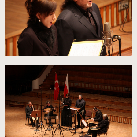
oryginalnych
kliknięcie
spowoduje
powiększenie
zdjęcia
do
rozmiarów
oryginalnych