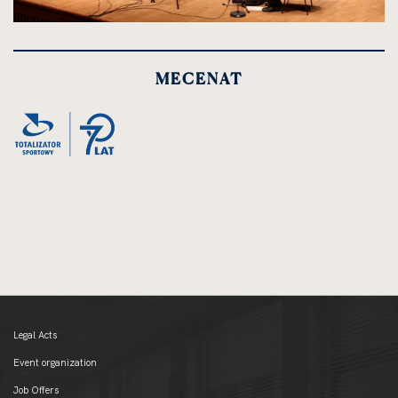
kliknięcie
spowoduje
powiększenie
MECENAT
zdjęcia
do
rozmiarów
oryginalnych
Legal Acts
Event organization
Job Offers