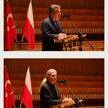
do
rozmiarów
oryginalnych
kliknięcie
spowoduje
powiększenie
zdjęcia
do
rozmiarów
oryginalnych