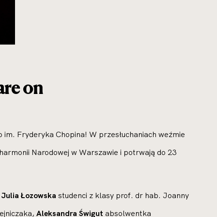
are on
go im. Fryderyka Chopina! W przesłuchaniach weźmie
ilharmonii Narodowej w Warszawie i potrwają do 23
z
Julia Łozowska
studenci z klasy prof. dr hab. Joanny
lejniczaka,
Aleksandra Świgut
absolwentka