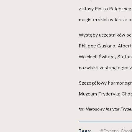
z klasy Piotra Paleczne
magisterskich w klasie 
Występy uczestników ocen
Philippe Giusiano, Albe
Wojciech Świtała, Stefan
nazwiska zostaną ogłosz
Szczegółowy harmonogram
Muzeum Fryderyka Chopi
fot. Narodowy Instytut Fryd
Tags:
#Fryderyk Chopin