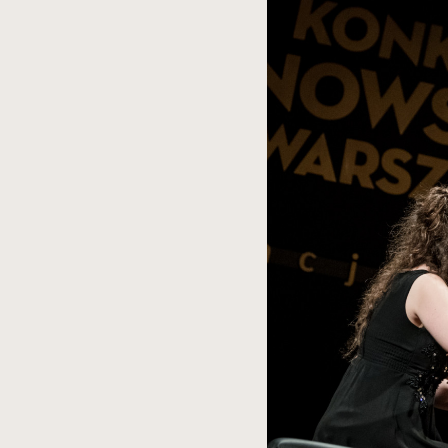
spowoduje
powiększenie
zdjęcia
do
rozmiarów
oryginalnych