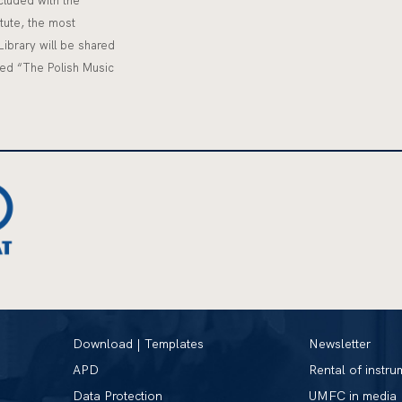
luded with the
tute, the most
Library will be shared
led “The Polish Music
Download | Templates
Newsletter
APD
Rental of instru
Data Protection
UMFC in media