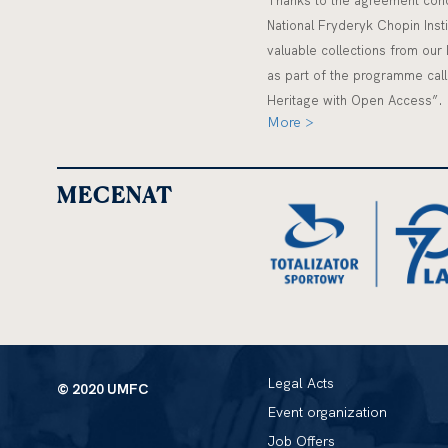
Thanks to the agreement conc
National Fryderyk Chopin Insti
valuable collections from our 
as part of the programme cal
Heritage with Open Access”.
More >
MECENAT
Legal Acts
© 2020 UMFC
Event organization
Job Offers