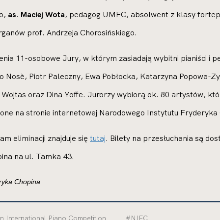
go,
as. Maciej Wota
, pedagog UMFC, absolwent z klasy fortepi
organów prof. Andrzeja Chorosińskiego.
ia 11-osobowe Jury, w którym zasiadają wybitni pianiści i p
rto Nosè, Piotr Paleczny, Ewa Pobłocka, Katarzyna Popowa-Z
 Wojtas oraz Dina Yoffe. Jurorzy wybiorą ok. 80 artystów, k
one na stronie internetowej Narodowego Instytutu Fryderyka
 eliminacji znajduje się
tutaj
. Bilety na przesłuchania są do
na na ul. Tamka 43.
eryka Chopina
 International Piano Competition
#NIFC