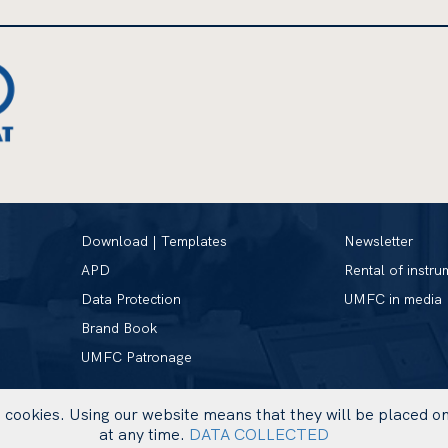
Download | Templates
Newsletter
APD
Rental of instru
Data Protection
UMFC in media
Brand Book
UMFC Patronage
se cookies. Using our website means that they will be placed 
at any time.
DATA COLLECTED