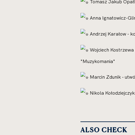
Tomasz Jakub Opałka
Anna Ignatowicz-Gli
Andrzej Karałow - ko
Wojciech Kostrzewa -
"Muzykomania"
Marcin Zdunik - utw
Nikola Kołodziejczyk 
ALSO CHECK