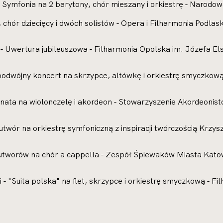
Symfonia na 2 barytony, chór mieszany i orkiestrę - Narodo
, chór dziecięcy i dwóch solistów - Opera i Filharmonia Podl
 Uwertura jubileuszowa - Filharmonia Opolska im. Józefa El
podwójny koncert na skrzypce, altówkę i orkiestrę smyczkową
nata na wiolonczelę i akordeon - Stowarzyszenie Akordeonist
utwór na orkiestrę symfoniczną z inspiracji twórczością Krzys
 utworów na chór a cappella - Zespół Śpiewaków Miasta Kato
 "Suita polska" na flet, skrzypce i orkiestrę smyczkową - F