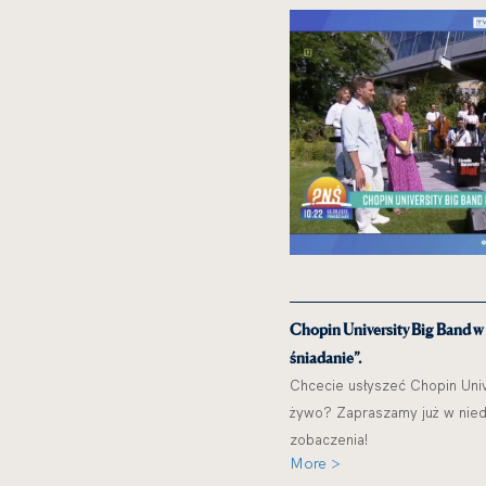
Chopin University Big Band w
śniadanie”.
Chcecie usłyszeć Chopin Univ
żywo? Zapraszamy już w niedz
zobaczenia!
More >