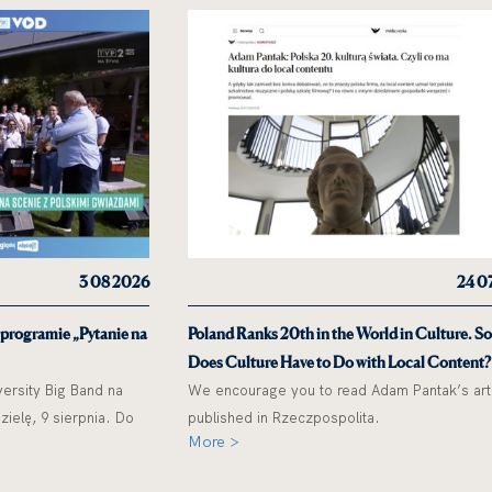
3 08 2026
24 0
 programie „Pytanie na
Poland Ranks 20th in the World in Culture. S
Does Culture Have to Do with Local Content?
ersity Big Band na
We encourage you to read Adam Pantak’s art
ielę, 9 sierpnia. Do
published in Rzeczpospolita.
More >