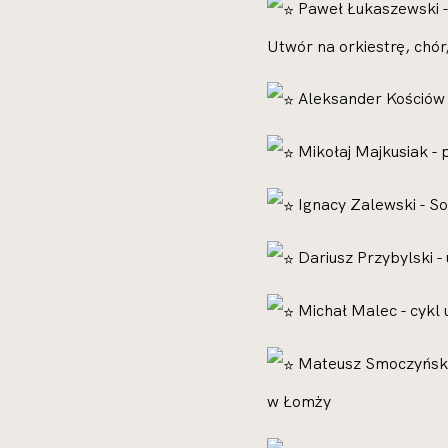
Paweł Łukaszewski - 
Utwór na orkiestrę, chór
Aleksander Kościów -
Mikołaj Majkusiak - 
Ignacy Zalewski - So
Dariusz Przybylski - 
Michał Malec - cykl
Mateusz Smoczyński -
w Łomży