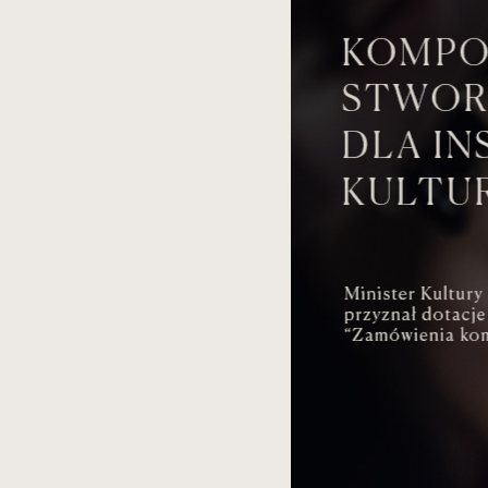
spowoduje
powiększenie
zdjęcia
do
rozmiarów
oryginalnych