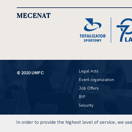
MECENAT
Legal Acts
© 2020 UMFC
Event organization
Job Offers
BIP
Security
In order to provide the highest level of service, we u