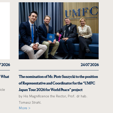
7 2026
24 07 2026
o What
The nomination of Mr. Piotr Suszycki to the position
of Representative and Coordinator for the “UMFC
icle
Japan Tour 2026 for World Peace” project
by His Magnificence the Rector, Prof. dr hab.
Tomasz Strahl.
More >