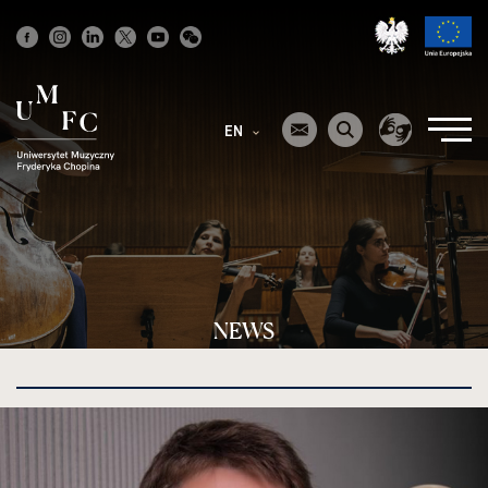
Strona
główna
EN
NEWS
kliknięcie
spowoduje
powiększenie
zdjęcia