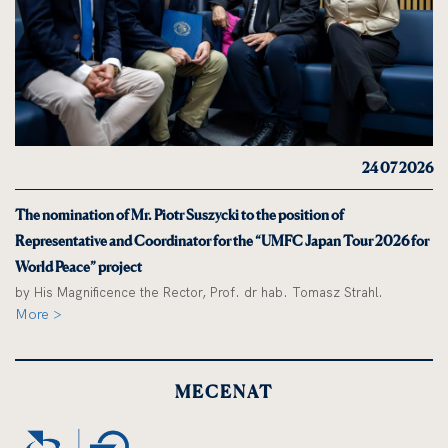
24 07 2026
The nomination of Mr. Piotr Suszycki to the position of
Representative and Coordinator for the “UMFC Japan Tour 2026 for
World Peace” project
by His Magnificence the Rector, Prof. dr hab. Tomasz Strahl.
More >
MECENAT