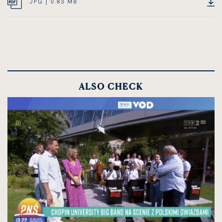
JPG
JPG | 0.83 MB
OPEN
DOCUMENT,
IN
FILE
NEW
SIZE
CARD
0.83
MEGABYTES
ALSO CHECK