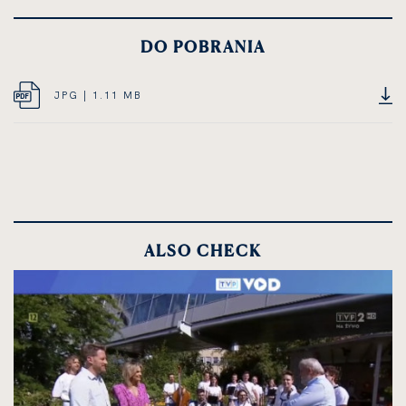
DO POBRANIA
JPG
JPG | 1.11 MB
OPEN
DOCUMENT,
IN
FILE
NEW
SIZE
CARD
1.11
MEGABYTES
ALSO CHECK