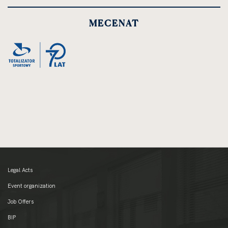
MECENAT
Legal Acts
Event organization
Job Offers
BIP