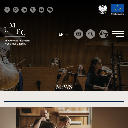
Strona
główna
EN
NEWS
kliknięcie
spowoduje
powiększenie
zdjęcia