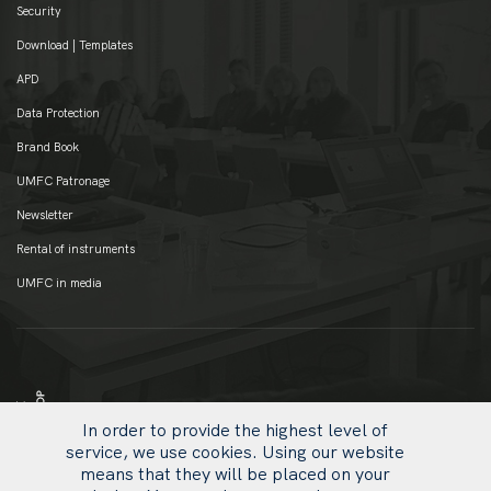
Security
Download | Templates
APD
Data Protection
Brand Book
UMFC Patronage
Newsletter
Rental of instruments
UMFC in media
In order to provide the highest level of
service, we use cookies. Using our website
means that they will be placed on your