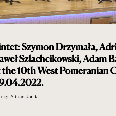
intet: Szymon Drzymała, Adr
aweł Szlachcikowski, Adam B
t the 10th West Pomeranian Cl
09.04.2022.
 mgr Adrian Janda