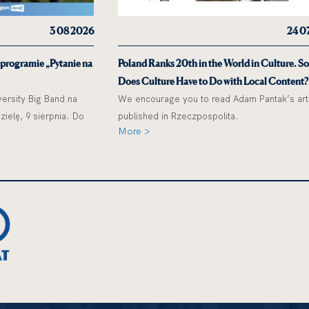
3 08 2026
24 0
 programie „Pytanie na
Poland Ranks 20th in the World in Culture. S
Does Culture Have to Do with Local Content?
ersity Big Band na
We encourage you to read Adam Pantak’s art
ielę, 9 sierpnia. Do
published in Rzeczpospolita.
More >