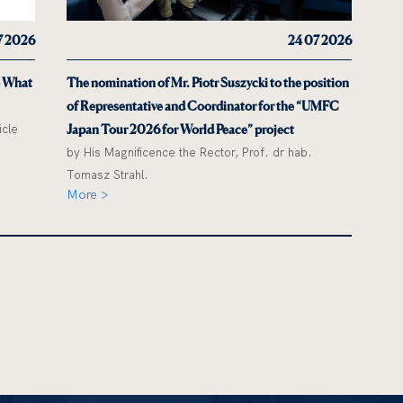
7 2026
24 07 2026
o What
The nomination of Mr. Piotr Suszycki to the position
of Representative and Coordinator for the “UMFC
icle
Japan Tour 2026 for World Peace” project
by His Magnificence the Rector, Prof. dr hab.
Tomasz Strahl.
More >