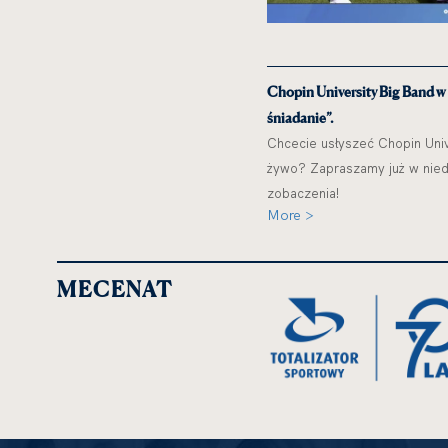
Chopin University Big Band w
śniadanie”.
Chcecie usłyszeć Chopin Univ
żywo? Zapraszamy już w niedz
zobaczenia!
More >
MECENAT