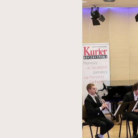
spowoduje
powiększenie
zdjęcia
do
rozmiarów
oryginalnych