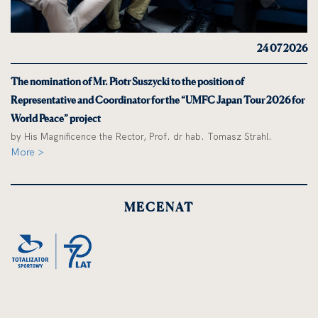
24 07 2026
The nomination of Mr. Piotr Suszycki to the position of
Representative and Coordinator for the “UMFC Japan Tour 2026 for
World Peace” project
by His Magnificence the Rector, Prof. dr hab. Tomasz Strahl.
More >
MECENAT