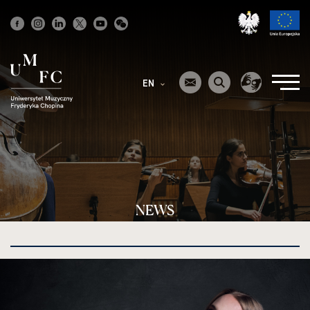
Strona
główna
EN
NEWS
kliknięcie
spowoduje
powiększenie
zdjęcia