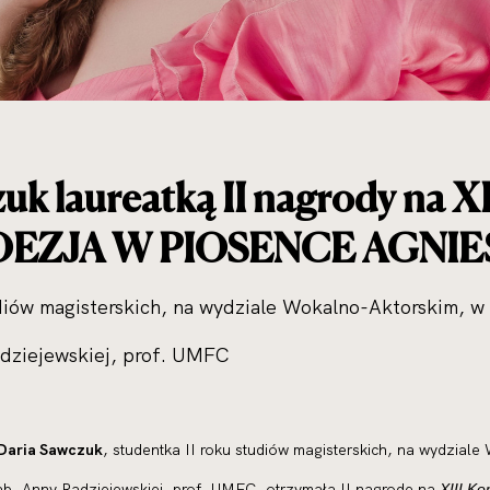
uk laureatką II nagrody na X
POEZJA W PIOSENCE AGNIES
diów magisterskich, na wydziale Wokalno-Aktorskim, w 
adziejewskiej, prof. UMFC
Daria Sawczuk
, studentka II roku studiów magisterskich, na wydzial
hab. Anny Radziejewskiej, prof. UMFC, otrzymała II nagrodę na
XIII K