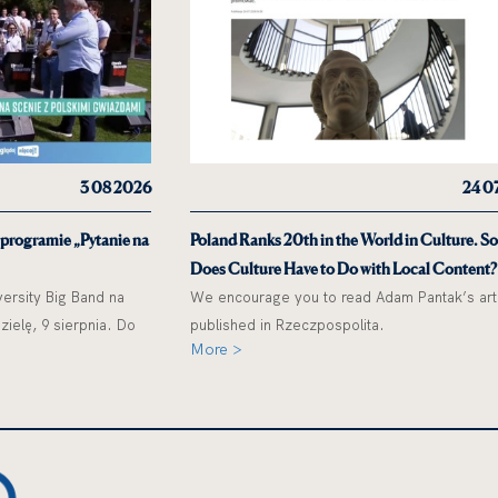
3 08 2026
24 0
 programie „Pytanie na
Poland Ranks 20th in the World in Culture. S
Does Culture Have to Do with Local Content?
ersity Big Band na
We encourage you to read Adam Pantak’s art
ielę, 9 sierpnia. Do
published in Rzeczpospolita.
More >