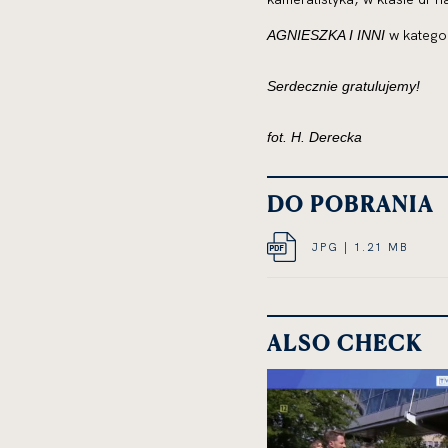
w kategor
AGNIESZKA I INNI
Serdecznie gratulujemy!
fot. H. Derecka
DO POBRANIA
JPG
JPG | 1.21 MB
OPEN
DOCU
IN
FILE
NEW
SIZE
ALSO CHECK
CARD
1.21
MEGA