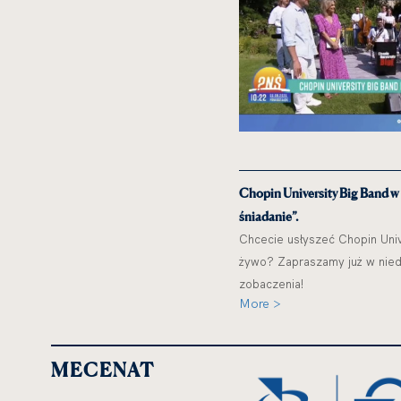
Chopin University Big Band w
śniadanie”.
Chcecie usłyszeć Chopin Univ
żywo? Zapraszamy już w niedz
zobaczenia!
More >
MECENAT