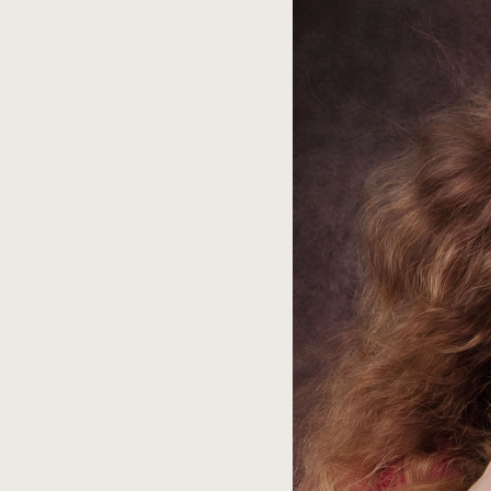
spowoduje
powiększenie
zdjęcia
do
rozmiarów
oryginalnych