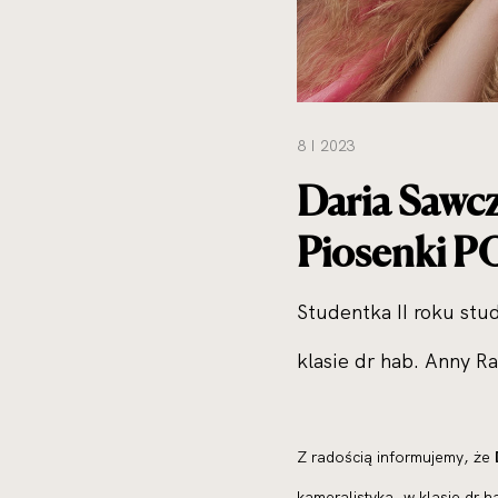
8 I 2023
Daria Sawcz
Piosenki 
Studentka II roku stu
klasie dr hab. Anny R
Z radością informujemy, że
kameralistyka, w klasie dr 