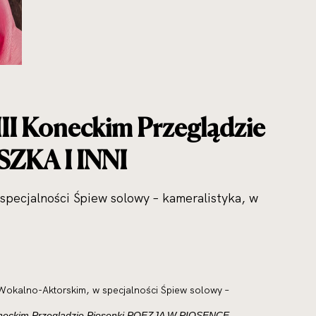
III Koneckim Przeglądzie
ZKA I INNI
specjalności Śpiew solowy – kameralistyka, w
e Wokalno-Aktorskim, w specjalności Śpiew solowy –
oneckim Przeglądzie Piosenki POEZJA W PIOSENCE