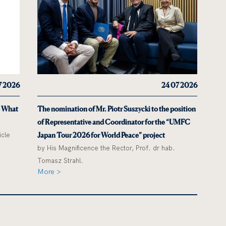
7 2026
24 07 2026
o What
The nomination of Mr. Piotr Suszycki to the position
of Representative and Coordinator for the “UMFC
icle
Japan Tour 2026 for World Peace” project
by His Magnificence the Rector, Prof. dr hab.
Tomasz Strahl.
More >