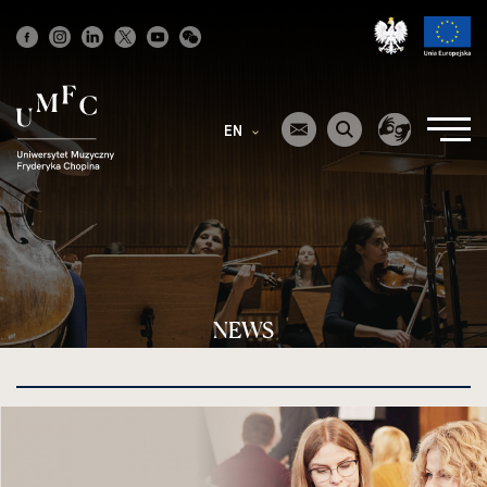
Strona
główna
EN
NEWS
kliknięcie
spowoduje
powiększenie
zdjęcia