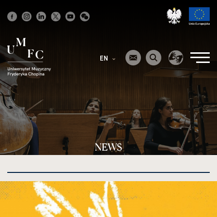
Strona
główna
EN
NEWS
kliknięcie
spowoduje
powiększenie
zdjęcia