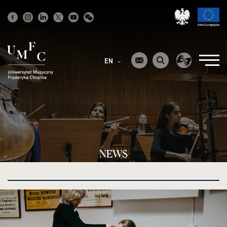
Strona
główna
EN
NEWS
kliknięcie
spowoduje
powiększenie
zdjęcia