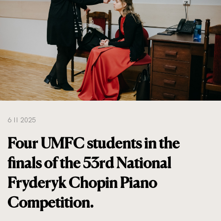
do
rozmiarów
oryginalnych
6 II 2025
Four UMFC students in the
finals of the 53rd National
Fryderyk Chopin Piano
Competition.