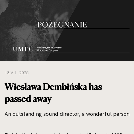
do
rozmiarów
oryginalnych
18 VIII 2025
Wiesława Dembińska has
passed away
An outstanding sound director, a wonderful person