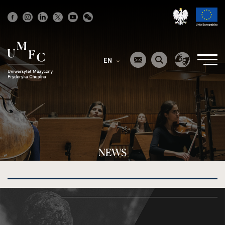
Strona
główna
EN
NEWS
kliknięcie
spowoduje
powiększenie
zdjęcia