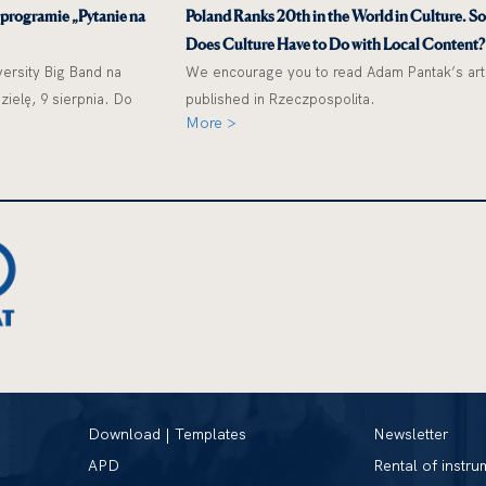
 programie „Pytanie na
Poland Ranks 20th in the World in Culture. S
Does Culture Have to Do with Local Content?
ersity Big Band na
We encourage you to read Adam Pantak’s art
ielę, 9 sierpnia. Do
published in Rzeczpospolita.
More >
Download | Templates
Newsletter
APD
Rental of instru