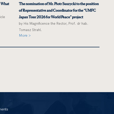
o What
The nomination of Mr. Piotr Suszycki to the position
of Representative and Coordinator for the “UMFC
icle
Japan Tour 2026 for World Peace” project
by His Magnificence the Rector, Prof. dr hab.
Tomasz Strahl.
More >
ments