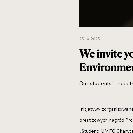
25 IX 2025
We invite y
Environmen
Our students' projects
Inicjatywy zorganizowa
prestiżowych nagród Pro
„Studenci UMFC Charytat