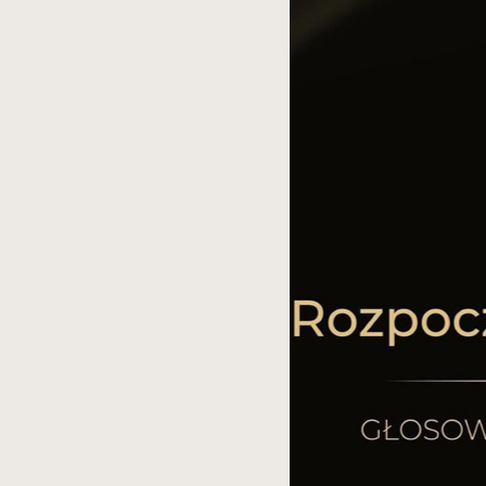
spowoduje
powiększenie
zdjęcia
do
rozmiarów
oryginalnych