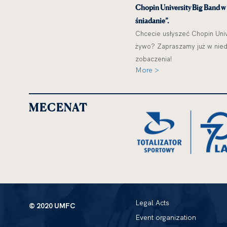
Chopin University Big Band w
śniadanie”.
Chcecie usłyszeć Chopin Univ
żywo? Zapraszamy już w niedz
zobaczenia!
More >
MECENAT
Legal Acts
© 2020 UMFC
Event organization