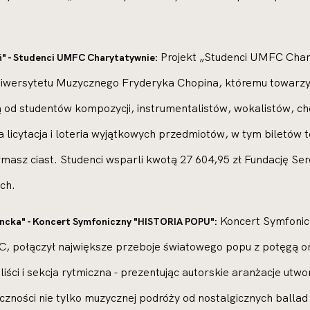
Projekt „Studenci UMFC Char
ń" - Studenci UMFC Charytatywnie:
wersytetu Muzycznego Fryderyka Chopina, któremu towarzys
od studentów kompozycji, instrumentalistów, wokalistów, chó
licytacja i loteria wyjątkowych przedmiotów, w tym biletów t
ermasz ciast. Studenci wsparli kwotą 27 604,95 zł Fundację 
ch.
Koncert Symfonicz
encka" - Koncert Symfoniczny "HISTORIA POPU":
, połączył największe przeboje światowego popu z potęgą ork
oliści i sekcja rytmiczna - prezentując autorskie aranżacje ut
czności nie tylko muzycznej podróży od nostalgicznych ballad