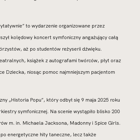
ytatywnie” to wydarzenie organizowane przez
zył kolędowy koncert symfoniczny angażujący całą
rzystów, aż po studentów reżyserii dźwięku.
eatralnych, książek z autografami twórców, płyt oraz
Serce Dziecka, niosąc pomoc najmniejszym pacjentom
ny „Historia Popu”, który odbył się 9 maja 2025 roku
iestry symfonicznej. Na scenie wystąpiło blisko 200
worów m. in. Michaela Jacksona, Madonny i Spice Girls.
 po energetyczne hity taneczne, lecz także