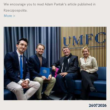
We encourage you to read Adam Pantak’s article published in
Rzeczpospolita.
More >
24 07 2026