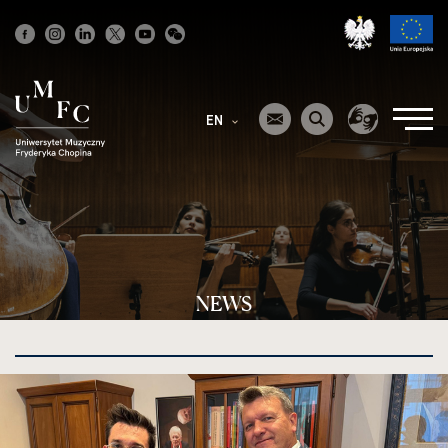
Strona
główna
EN
NEWS
kliknięcie
spowoduje
powiększenie
zdjęcia