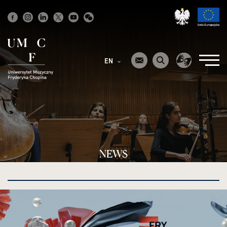
Strona
główna
EN
NEWS
kliknięcie
spowoduje
powiększenie
zdjęcia