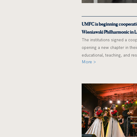
UMFC is beginning cooperati
Wieniawski Philharmonic in L
The institutions signed a coo
opening a new chapter in their 
educational, teaching, and res
More >