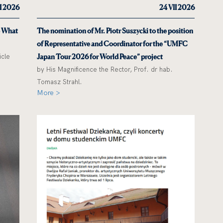
II 2026
24 VII 2026
o What
The nomination of Mr. Piotr Suszycki to the position
of Representative and Coordinator for the “UMFC
icle
Japan Tour 2026 for World Peace” project
by His Magnificence the Rector, Prof. dr hab.
Tomasz Strahl.
More >