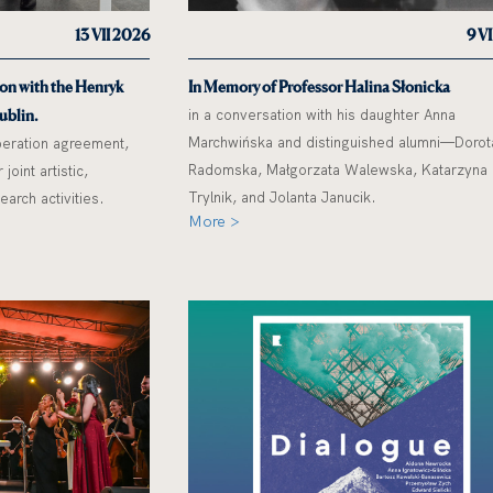
13 VII 2026
9 V
on with the Henryk
In Memory of Professor Halina Słonicka
ublin.
in a conversation with his daughter Anna
Marchwińska and distinguished alumni—Dorot
peration agreement,
Radomska, Małgorzata Walewska, Katarzyna
joint artistic,
Trylnik, and Jolanta Janucik.
earch activities.
More >