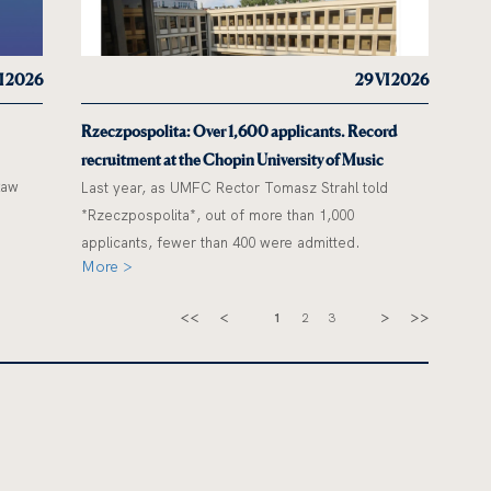
I 2026
29 VI 2026
Rzeczpospolita: Over 1,600 applicants. Record
recruitment at the Chopin University of Music
ław
Last year, as UMFC Rector Tomasz Strahl told
*Rzeczpospolita*, out of more than 1,000
applicants, fewer than 400 were admitted.
More >
1
2
3