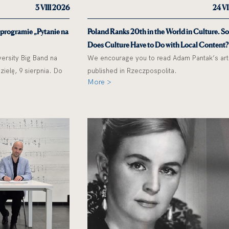
3 VIII 2026
24 V
 programie „Pytanie na
Poland Ranks 20th in the World in Culture. S
Does Culture Have to Do with Local Content?
ersity Big Band na
We encourage you to read Adam Pantak’s art
ielę, 9 sierpnia. Do
published in Rzeczpospolita.
More >