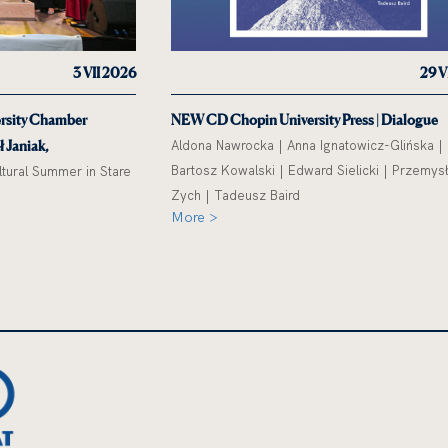
3 VII 2026
29 V
ersity Chamber
NEW CD Chopin University Press | Dialogue
 Janiak,
Aldona Nawrocka | Anna Ignatowicz-Glińska |
Bartosz Kowalski | Edward Sielicki | Przemys
ltural Summer in Stare
Zych | Tadeusz Baird
More >