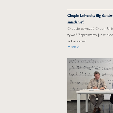
Chopin University Big Band w
śniadanie”.
Chcecie usłyszeć Chopin Univ
żywo? Zapraszamy już w niedz
zobaczenia!
More >