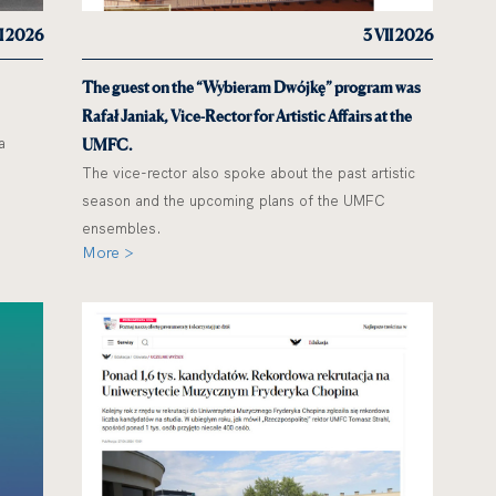
II 2026
3 VII 2026
The guest on the “Wybieram Dwójkę” program was
Rafał Janiak, Vice-Rector for Artistic Affairs at the
a
UMFC.
The vice-rector also spoke about the past artistic
season and the upcoming plans of the UMFC
ensembles.
More >