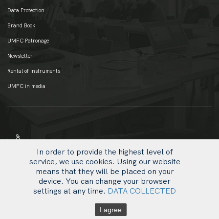
Data Protection
Brand Book
UMFC Patronage
Newsletter
Rental of instruments
UMFC in media
In order to provide the highest level of
service, we use cookies. Using our website
means that they will be placed on your
device. You can change your browser
settings at any time.
DATA COLLECTED
uw
© 2020 UMFC
li
I agree
ot