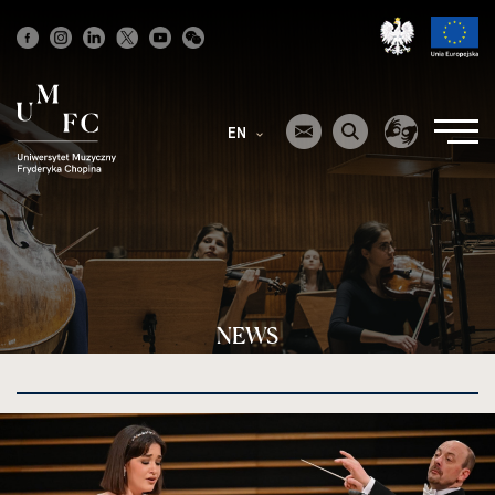
Strona
główna
EN
NEWS
kliknięcie
spowoduje
powiększenie
zdjęcia