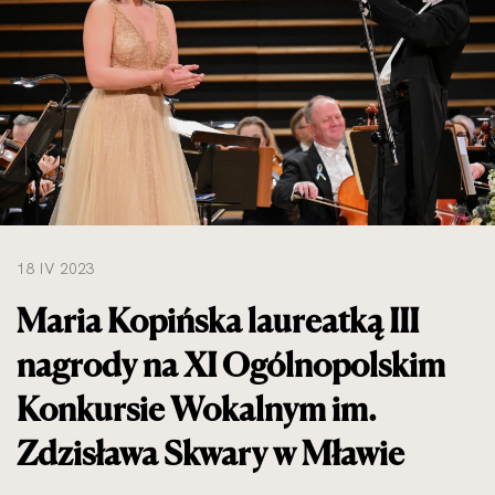
do
rozmiarów
oryginalnych
18 IV 2023
Maria Kopińska laureatką III
nagrody na XI Ogólnopolskim
Konkursie Wokalnym im.
Zdzisława Skwary w Mławie