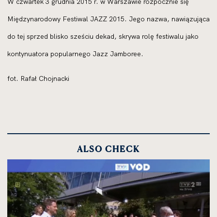
W czwar­tek 3 grud­nia 2015 r. w Warszawie roz­pocz­nie się
Międzynarodowy Festiwal JAZZ 2015. Jego nazwa, nawią­zu­ją­ca
do tej sprzed bli­sko sze­ściu dekad, skry­wa rolę festi­wa­lu jako
kon­ty­nu­ato­ra popu­lar­ne­go Jazz Jamboree.
fot. Rafał Chojnacki
ALSO CHECK