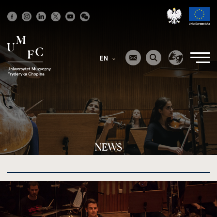
Strona
główna
EN
NEWS
kliknięcie
spowoduje
powiększenie
zdjęcia