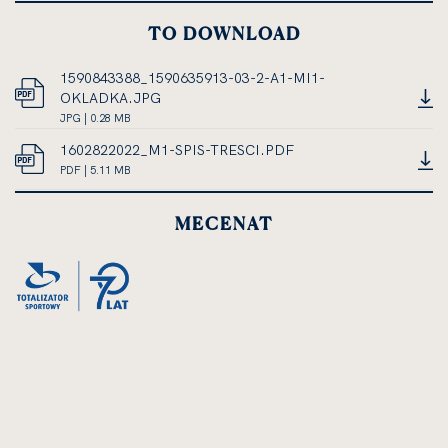
TO DOWNLOAD
1590843388_1590635913-03-2-A1-MI1-
OKLADKA.JPG
JPG
JPG | 0.28 MB
OPEN
DOCUMENT,
1602822022_M1-SPIS-TRESCI.PDF
IN
FILE
PDF
PDF | 5.11 MB
NEW
SIZE
OPEN
DOCUMENT,
CARD
0.28
IN
FILE
MEGABYTES
MECENAT
NEW
SIZE
CARD
5.11
MEGABYTES