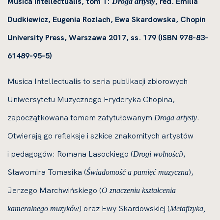
Musica Intellectualis, tom 1:
, red.
Emilia
Droga artysty
Dudkiewicz, Eugenia Rozlach, Ewa Skardowska, Chopin
University Press, Warszawa 2017, ss. 179 (ISBN 978-83-
61489-95-5)
Musica Intellectualis to seria publikacji zbiorowych
Uniwersytetu Muzycznego Fryderyka Chopina,
zapoczątkowana tomem zatytułowanym
.
Droga artysty
Otwierają go refleksje i szkice znakomitych artystów
i pedagogów: Romana Lasockiego (
),
Drogi wolności
Sławomira Tomasika (
),
Świadomość a pamięć muzyczna
Jerzego Marchwińskiego (
O znaczeniu kształcenia
) oraz Ewy Skardowskiej (
kameralnego muzyków
Metafizyka,