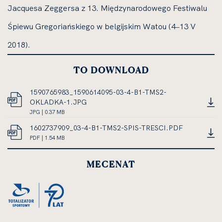
Jacquesa Zeggersa z 13. Międzynarodowego Festiwalu
Śpiewu Gregoriańskiego w belgijskim Watou (4‒13 V
2018).
TO DOWNLOAD
1590765983_1590614095-03-4-B1-TMS2-
OKLADKA-1.JPG
JPG
JPG | 0.37 MB
OPEN
DOCUMENT,
1602737909_03-4-B1-TMS2-SPIS-TRESCI.PDF
IN
FILE
PDF
PDF | 1.54 MB
NEW
SIZE
OPEN
DOCUMENT,
CARD
0.37
IN
FILE
MEGABYTES
MECENAT
NEW
SIZE
CARD
1.54
MEGABYTES