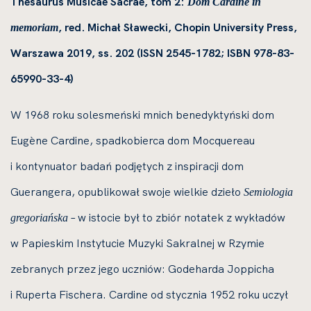
Thesaurus Musicae Sacrae, tom 2:
Dom Cardine in
, red. Michał Sławecki, Chopin University Press,
memoriam
Warszawa 2019, ss. 202 (ISSN 2545-1782; ISBN 978-83-
65990-33-4
)
W 1968 roku solesmeński mnich benedyktyński dom
Eugène Cardine, spadkobierca dom Mocquereau
i kontynuator badań podjętych z inspiracji dom
Guerangera, opublikował swoje wielkie dzieło
Semiologia
– w istocie był to zbiór notatek z wykładów
gregoriańska
w Papieskim Instytucie Muzyki Sakralnej w Rzymie
zebranych przez jego uczniów: Godeharda Joppicha
i Ruperta Fischera. Cardine od stycznia 1952 roku uczył