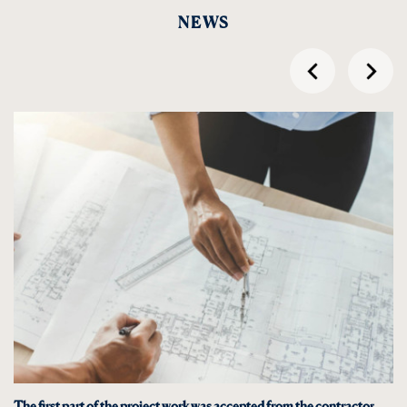
NEWS
przesuń
przes
w
w
lewo
prawo
The first part of the project work was accepted from the contractor